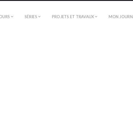
TOURS
SÉRIES
PROJETS ET TRAVAUX
MON JOURN
USEUM